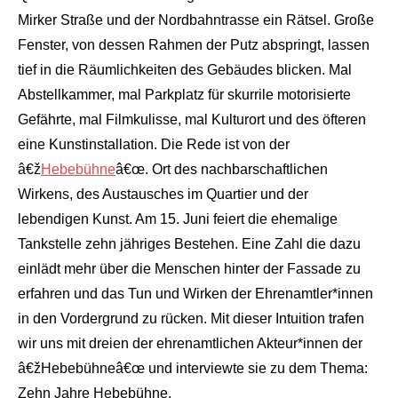
Mirker Straße und der Nordbahntrasse ein Rätsel. Große
Fenster, von dessen Rahmen der Putz abspringt, lassen
tief in die Räumlichkeiten des Gebäudes blicken. Mal
Abstellkammer, mal Parkplatz für skurrile motorisierte
Gefährte, mal Filmkulisse, mal Kulturort und des öfteren
eine Kunstinstallation. Die Rede ist von der
â€ž
Hebebühne
â€œ. Ort des nachbarschaftlichen
Wirkens, des Austausches im Quartier und der
lebendigen Kunst. Am 15. Juni feiert die ehemalige
Tankstelle zehn jähriges Bestehen. Eine Zahl die dazu
einlädt mehr über die Menschen hinter der Fassade zu
erfahren und das Tun und Wirken der Ehrenamtler*innen
in den Vordergrund zu rücken. Mit dieser Intuition trafen
wir uns mit dreien der ehrenamtlichen Akteur*innen der
â€žHebebühneâ€œ und interviewte sie zu dem Thema:
Zehn Jahre Hebebühne.