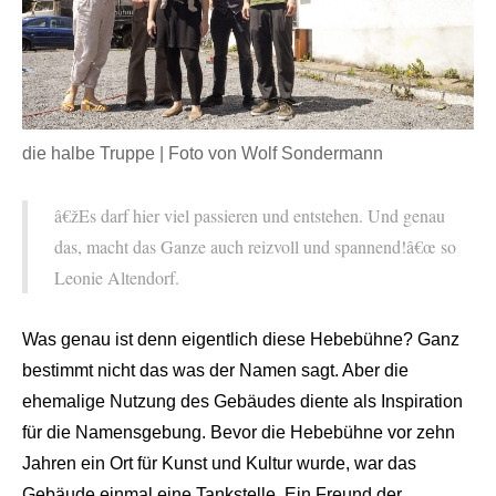
die halbe Truppe | Foto von Wolf Sondermann
â€žEs darf hier viel passieren und entstehen. Und genau
das, macht das Ganze auch reizvoll und spannend!â€œ so
Leonie Altendorf.
Was genau ist denn eigentlich diese Hebebühne? Ganz
bestimmt nicht das was der Namen sagt. Aber die
ehemalige Nutzung des Gebäudes diente als Inspiration
für die Namensgebung. Bevor die Hebebühne vor zehn
Jahren ein Ort für Kunst und Kultur wurde, war das
Gebäude einmal eine Tankstelle. Ein Freund der