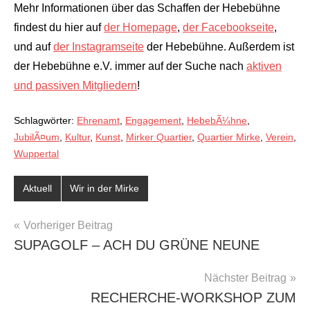
Mehr Informationen über das Schaffen der Hebebühne
findest du hier auf
der Homepage
,
der Facebookseite
,
und auf
der Instagramseite
der Hebebühne. Außerdem ist
der Hebebühne e.V. immer auf der Suche nach
aktiven
und passiven Mitgliedern
!
Schlagwörter:
Ehrenamt
,
Engagement
,
HebebÃ¼hne
,
JubilÃ¤um
,
Kultur
,
Kunst
,
Mirker Quartier
,
Quartier Mirke
,
Verein
,
Wuppertal
Aktuell
Wir in der Mirke
BEITRAGSNAVIGATION
Vorheriger Beitrag
SUPAGOLF – ACH DU GRÜNE NEUNE
Nächster Beitrag
RECHERCHE-WORKSHOP ZUM