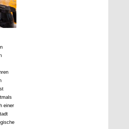
en
n
hren
n
st
ftmals
h einer
tadt
egische