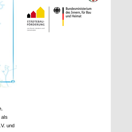
e,
 als
.V. und