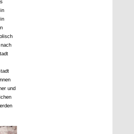
as
in
in
en
olisch
 nach
tadt
tadt
innen
ner und
ichen
werden