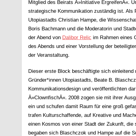
Mitglied des Beirats Â»Initiative ErgreifenÂ«. 
strategische Kommunikation zuständig ist. Als 
Utopiastadts Christian Hampe, die Wissenschaf
Boris Bachmann und die Moderatorin und Stadte
der Abend von
Dalibor Relic
im Rahmen eines Gr
des Abends und einer Vorstellung der beteiligt
der Veranstaltung.
Dieser erste Block beschäftigte sich einleiten
Gründer*innen Utopiastadts, Beate B. Blaschc
Kommunikationsdesign und veröffentlichten da
Â»ClownfischÂ«. 2008 zogen sie mit ihrer Aus
ein und schufen damit Raum für eine groß gef
trafen Kulturschaffende, auf Kreative und Mac
einen Kosmos von einer Stadt der Zukunft, die 
begaben sich Blaschczok und Hampe auf die Su