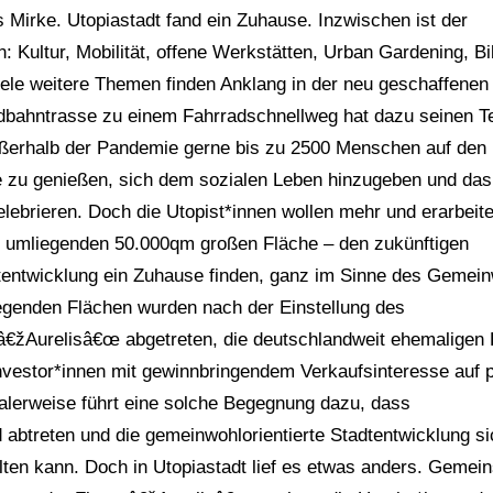
Mirke. Utopiastadt fand ein Zuhause. Inzwischen ist der
Kultur, Mobilität, offene Werkstätten, Urban Gardening, Bi
iele weitere Themen finden Anklang in der neu geschaffenen
bahntrasse zu einem Fahrradschnellweg hat dazu seinen Te
ßerhalb der Pandemie gerne bis zu 2500 Menschen auf den
zu genießen, sich dem sozialen Leben hinzugeben und das
lebrieren. Doch die Utopist*innen wollen mehr und erarbeit
r umliegenden 50.000qm großen Fläche – den zukünftigen
dtentwicklung ein Zuhause finden, ganz im Sinne des Gemei
egenden Flächen wurden nach der Einstellung des
 â€žAurelisâ€œ abgetreten, die deutschlandweit ehemaligen
investor*innen mit gewinnbringendem Verkaufsinteresse auf p
alerweise führt eine solche Begegnung dazu, dass
abtreten und die gemeinwohlorientierte Stadtentwicklung si
ten kann. Doch in Utopiastadt lief es etwas anders. Gemei