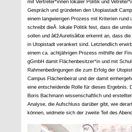
mit Vertreter*innen lokaler Politik und Vetrete
Gespräch und gründeten den Utopiastadt Campus
einem langwierigen Prozess mit Kriterien rund 
schreibt die
Â
lokale Politik fest, dass die uml
sollen und â€žAurelisâ€œ erkennt an, dass die
in Utopistadt verankert sind. Letztendlich erw
einem ca. achtjährigen Prozess mithilfe der Fin
gGmbH damit Flächenbesitzer*in und mit Schul
Rahmenbedingungen die zum Erfolg der Utopist*i
Campus Flächenbeirat und der damit einhergeh
eine entscheidende Rolle für dieses Ergebnis.
Boris Bachmann wissenschaftlich und erstellten
Analyse, die Aufschluss darüber gibt, wie der
können, widmete sich der zweite Teil des Aben