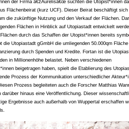
r*innen der Firma â€žAurelisâ€œ suchten die Utopist*innen d
 Flächenbeirat (kurz UCF). Dieser Beirat beschäftigt sich 
um die zukünftige Nutzung und den Verkauf der Flächen. Dar
iegenden Flächen in Hinblick auf Utopiastadt entwickelt werd
 Flächen durch das Schaffen der Utopist*innen bereits symb
irbt die Utopiastadt gGmbH die umliegenden 50.000qm Fläche
anzierung durch Spenden und Kredite. Fortan ist die Utopias
den in Millionenhöhe belastet. Neben verschiedenen
nnen beigetragen haben, spielt die Etablierung des Utopias
ende Prozess der Kommunikation unterschiedlicher Akteur*
 Diesen Prozess begleiteten auch die Forscher Matthias Wan
 darüber hinaus eine Veröffentlichung. Dieser wissenschaftl
artige Ergebnisse auch außerhalb von Wuppertal erschaffen 
ds.