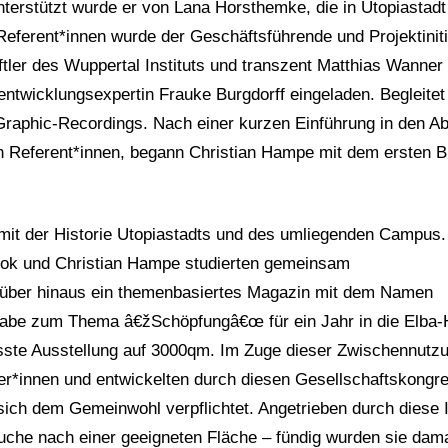
Unterstützt wurde er von Lana Horsthemke, die in Utopiastadt
Referent*innen wurde der Geschäftsführende und Projektiniti
tler des Wuppertal Instituts und transzent Matthias Wanner
ntwicklungsexpertin Frauke Burgdorff eingeladen. Begleite
aphic-Recordings. Nach einer kurzen Einführung in den Ab
en Referent*innen, begann Christian Hampe mit dem ersten B
d mit der Historie Utopiastadts und des umliegenden Campus.
zok und Christian Hampe studierten gemeinsam
rüber hinaus ein themenbasiertes Magazin mit dem Namen
gabe zum Thema â€žSchöpfungâ€œ für ein Jahr in die Elba-
asste Ausstellung auf 3000qm. Im Zuge dieser Zwischennutz
her*innen und entwickelten durch diesen Gesellschaftskongr
sich dem Gemeinwohl verpflichtet. Angetrieben durch diese 
che nach einer geeigneten Fläche – fündig wurden sie dam