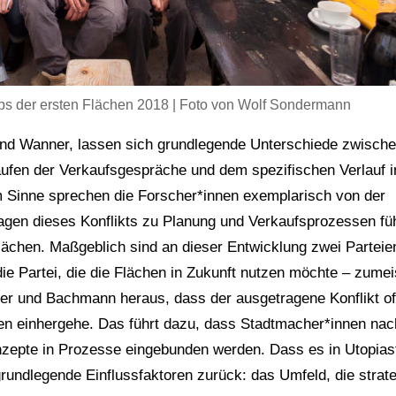
bs der ersten Flächen 2018 | Foto von Wolf Sondermann
d Wanner, lassen sich grundlegende Unterschiede zwisch
ufen der Verkaufsgespräche und dem spezifischen Verlauf i
m Sinne sprechen die Forscher*innen exemplarisch von der
ragen dieses Konflikts zu Planung und Verkaufsprozessen fü
lächen. Maßgeblich sind an dieser Entwicklung zwei Parteie
d die Partei, die die Flächen in Zukunft nutzen möchte – zumei
nner und Bachmann heraus, dass der ausgetragene Konflikt o
nen einhergehe. Das führt dazu, dass Stadtmacher*innen nac
nzepte in Prozesse eingebunden werden. Dass es in Utopias
 grundlegende Einflussfaktoren zurück: das Umfeld, die strat