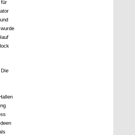
 für
ator
 und
t wurde
lauf
lock
 Die
Hallen
ung
ess
Ideen
als