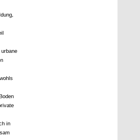
ldung,
il
 urbane
en
nwohls
 Boden
rivate
ch in
nsam