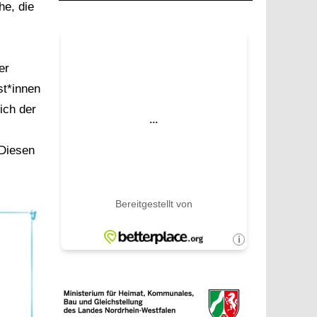
e, die
er
st*innen
ich der
 Diesen