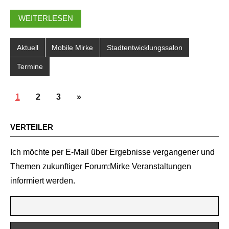
WEITERLESEN
Aktuell
Mobile Mirke
Stadtentwicklungssalon
Termine
SEITENNUMMERIERUNG
Nächste
1
2
3
»
DER
Beiträge
BEITRÄGE
VERTEILER
Ich möchte per E-Mail über Ergebnisse vergangener und
Themen zukunftiger Forum:Mirke Veranstaltungen
informiert werden.