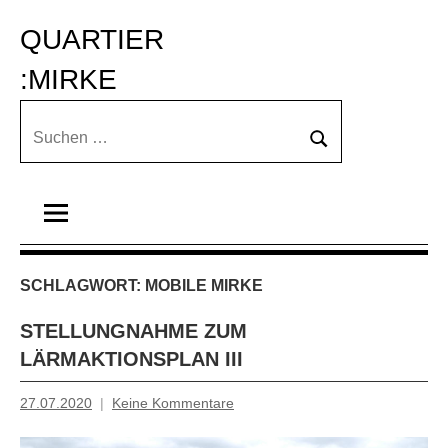
Zum
QUARTIER 
Inhalt
springen
:MIRKE
Suchen
Suchen
nach:
SCHLAGWORT:
MOBILE MIRKE
STELLUNGNAHME ZUM
LÄRMAKTIONSPLAN III
27.07.2020
Keine Kommentare
Inge
Grau