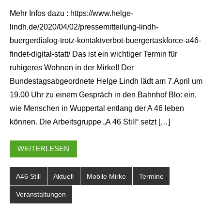
Mehr Infos dazu : https://www.helge-
lindh.de/2020/04/02/pressemitteilung-lindh-
buergerdialog-trotz-kontaktverbot-buergertaskforce-a46-
findet-digital-statt/ Das ist ein wichtiger Termin für
ruhigeres Wohnen in der Mirke!! Der
Bundestagsabgeordnete Helge Lindh lädt am 7.April um
19.00 Uhr zu einem Gespräch in den Bahnhof Blo: ein,
wie Menschen in Wuppertal entlang der A 46 leben
können. Die Arbeitsgruppe „A 46 Still“ setzt […]
WEITERLESEN
A46 Still
Aktuell
Mobile Mirke
Termine
Veranstaltungen