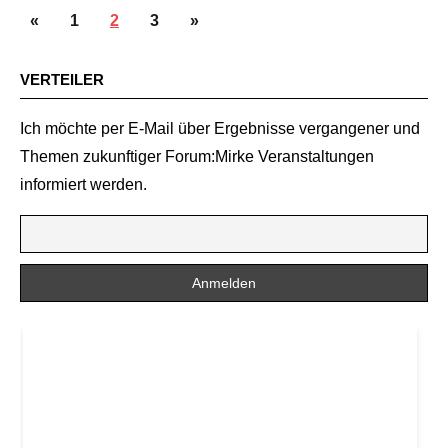
SEITENNUMMERIERUNG
Vorherige
Nächste
«
1
2
3
»
DER
Beiträge
Beiträge
BEITRÄGE
VERTEILER
Ich möchte per E-Mail über Ergebnisse vergangener und
Themen zukunftiger Forum:Mirke Veranstaltungen
informiert werden.