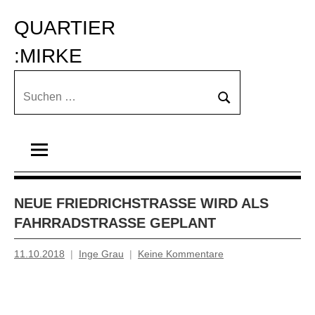
Zum
QUARTIER 
Inhalt
springen
:MIRKE
Suchen
Suchen
nach:
NEUE FRIEDRICHSTRASSE WIRD ALS F
AHRRADSTRASSE GEPLANT
11.10.2018
Inge Grau
Keine Kommentare