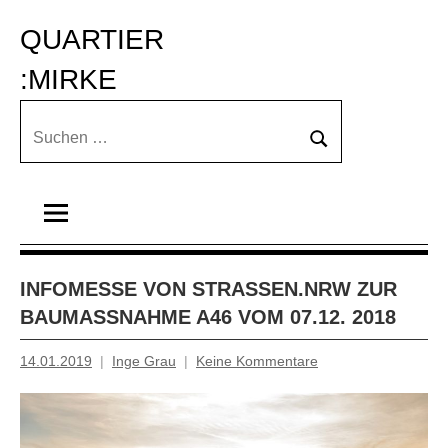
Zum
QUARTIER 
Inhalt
springen
:MIRKE
Suchen
Suchen
nach:
INFOMESSE VON STRASSEN.NRW ZUR B
AUMASSNAHME A46 VOM 07.12. 2018
14.01.2019
Inge Grau
Keine Kommentare