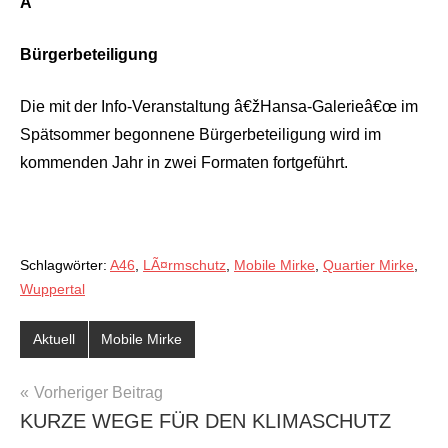
Â
Bürgerbeteiligung
Die mit der Info-Veranstaltung â€žHansa-Galerieâ€œ im
Spätsommer begonnene Bürgerbeteiligung wird im
kommenden Jahr in zwei Formaten fortgeführt.
Schlagwörter:
A46
,
LÃ¤rmschutz
,
Mobile Mirke
,
Quartier Mirke
,
Wuppertal
Aktuell
Mobile Mirke
BEITRAGSNAVIGATION
Vorheriger Beitrag
KURZE WEGE FÜR DEN KLIMASCHUTZ