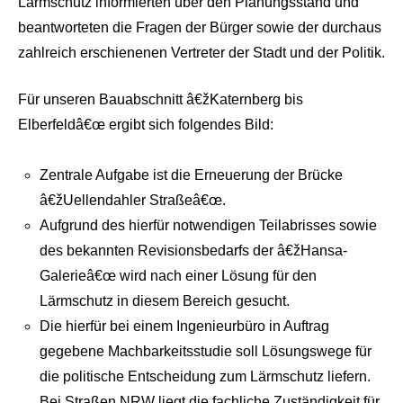
Lärmschutz informierten über den Planungsstand und
beantworteten die Fragen der Bürger sowie der durchaus
zahlreich erschienenen Vertreter der Stadt und der Politik.
Für unseren Bauabschnitt â€žKaternberg bis
Elberfeldâ€œ ergibt sich folgendes Bild:
Zentrale Aufgabe ist die Erneuerung der Brücke
â€žUellendahler Straßeâ€œ.
Aufgrund des hierfür notwendigen Teilabrisses sowie
des bekannten Revisionsbedarfs der â€žHansa-
Galerieâ€œ wird nach einer Lösung für den
Lärmschutz in diesem Bereich gesucht.
Die hierfür bei einem Ingenieurbüro in Auftrag
gegebene Machbarkeitsstudie soll Lösungswege für
die politische Entscheidung zum Lärmschutz liefern.
Bei Straßen.NRW liegt die fachliche Zuständigkeit für