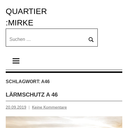
Zum
QUARTIER 
Inhalt
springen
:MIRKE
Suchen
Suchen
nach:
SCHLAGWORT:
A46
LÄRMSCHUTZ A 46
20.09.2019
Keine Kommentare
Inge
Grau