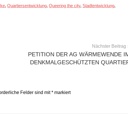
rke
,
Quartiersentwicklung
,
Queering the city
,
Stadtentwicklung
,
Nächster Beitrag
PETITION DER AG WÄRMEWENDE I
DENKMALGESCHÜTZTEN QUARTIE
orderliche Felder sind mit
*
markiert