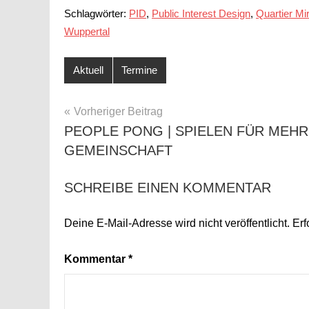
Schlagwörter:
PID
,
Public Interest Design
,
Quartier Mi
Wuppertal
Aktuell
Termine
BEITRAGSNAVIGATION
Vorheriger Beitrag
PEOPLE PONG | SPIELEN FÜR MEHR
GEMEINSCHAFT
SCHREIBE EINEN KOMMENTAR
Deine E-Mail-Adresse wird nicht veröffentlicht.
Erf
Kommentar
*