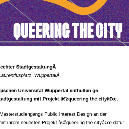
erechter StadtgestaltungÂ
 Laurentiusplatz, WuppertalÂ
gischen Universität Wuppertal enthüllen ge-
tadtgestaltung mit Projekt â€žqueering the cityâ€œ.
 Masterstudiengangs Public Interest Design an der
mit ihrem neuesten Projekt â€žqueering the cityâ€œ dafür