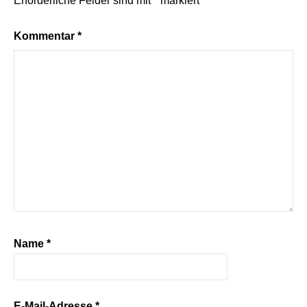
Erforderliche Felder sind mit
*
markiert
Kommentar
*
Name
*
E-Mail-Adresse
*