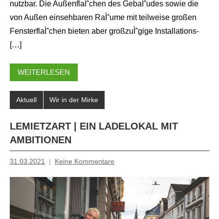
nutzbar. Die AußenflaÌˆchen des GebaÌˆudes sowie die
von Außen einsehbaren RaÌˆume mit teilweise großen
FensterflaÌˆchen bieten aber großzuÌˆgige Installations-
[…]
WEITERLESEN
Aktuell
Wir in der Mirke
LEMIETZART | EIN LADELOKAL MIT
AMBITIONEN
31.03.2021
Keine Kommentare
Mosche