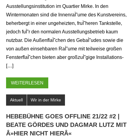
Ausstellungsinstitution im Quartier Mirke. In den
Wintermonaten sind die InnenraÌˆume des Kunstvereins,
beherbergt in einer ungeheizten, fruÌˆheren Tankstelle,
jedoch fuÌˆr den normalen Ausstellungsbetrieb kaum
nutzbar. Die AußenflaÌˆchen des GebaÌˆudes sowie die
von außen einsehbaren RaÌˆume mit teilweise großen
FensterflaÌˆchen bieten aber großzuÌˆgige Installations-
[…]
WEITERLESEN
Aktuell
Wir in der Mirke
HEBEBÜHNE GOES OFFLINE 21/22 #2 |
BEATE GÖRDES UND DAGMAR LUTZ MIT
Â»HIER NICHT HIERÂ«