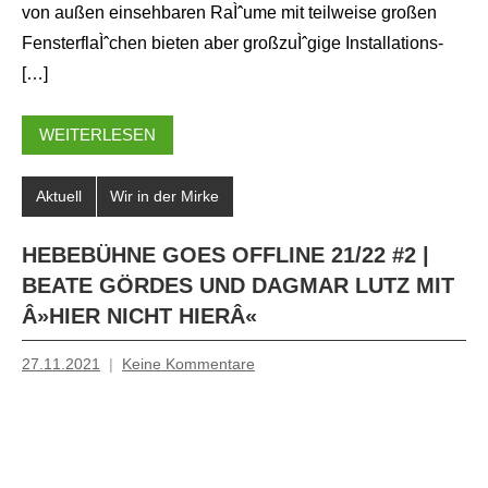
von außen einsehbaren RaÌˆume mit teilweise großen
FensterflaÌˆchen bieten aber großzuÌˆgige Installations-
[…]
WEITERLESEN
Aktuell
Wir in der Mirke
HEBEBÜHNE GOES OFFLINE 21/22 #2 |
BEATE GÖRDES UND DAGMAR LUTZ MIT
Â»HIER NICHT HIERÂ«
27.11.2021
Keine Kommentare
Mosche