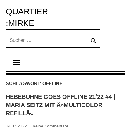
Zum
QUARTIER 
Inhalt
springen
:MIRKE
Suchen
Suchen
nach:
SCHLAGWORT:
OFFLINE
HEBEBÜHNE GOES OFFLINE 21/22 #4 |
MARIA SEITZ MIT Â»MULTICOLOR
REFILLÂ«
04.02.2022
Keine Kommentare
Mosche