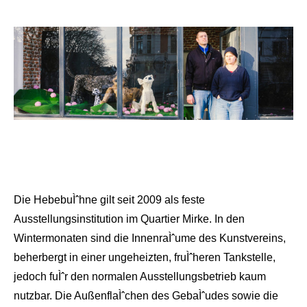
Die HebebuÌˆhne gilt seit 2009 als feste
Ausstellungsinstitution im Quartier Mirke. In den
Wintermonaten sind die InnenraÌˆume des Kunstvereins,
beherbergt in einer ungeheizten, fruÌˆheren Tankstelle,
jedoch fuÌˆr den normalen Ausstellungsbetrieb kaum
nutzbar. Die AußenflaÌˆchen des GebaÌˆudes sowie die