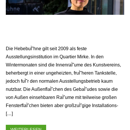
Die HebebuÌˆhne gilt seit 2009 als feste
Ausstellungsinstitution im Quartier Mirke. In den
Wintermonaten sind die InnenraÌˆume des Kunstvereins,
beherbergt in einer ungeheizten, fruÌˆheren Tankstelle,
jedoch fuÌˆr den normalen Ausstellungsbetrieb kaum
nutzbar. Die AußenflaÌˆchen des GebaÌˆudes sowie die
von Außen einsehbaren RaÌˆume mit teilweise großen
FensterflaÌˆchen bieten aber großzuÌˆgige Installations-
[…]
WEITERLESEN