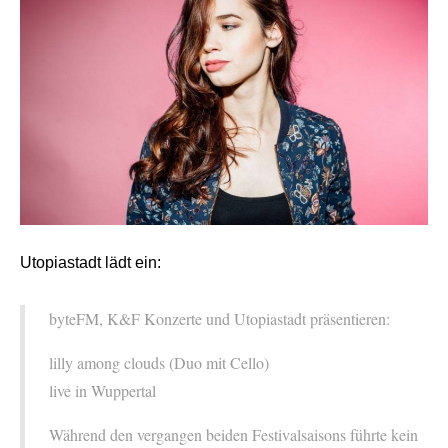
Utopiastadt lädt ein:
byteFM, K&F Konzerte und Utopiastadt präsentieren:
lilly among clouds (Duo mit Cello)
live in Wuppertal
Während den vergangen beiden Festivalsaisons führte kein