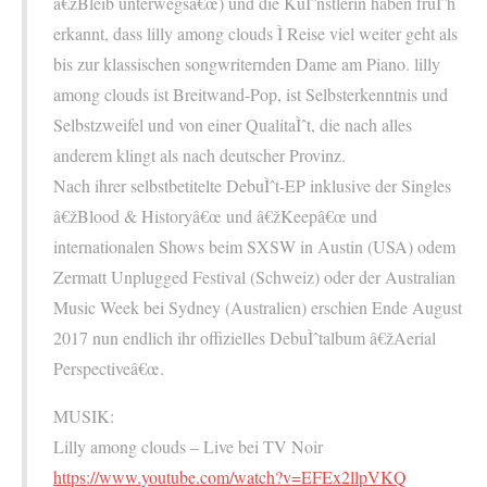
â€žBleib unterwegsâ€œ) und die KuÌˆnstlerin haben fruÌˆh
erkannt, dass lilly among clouds Ì Reise viel weiter geht als
bis zur klassischen songwriternden Dame am Piano. lilly
among clouds ist Breitwand-Pop, ist Selbsterkenntnis und
Selbstzweifel und von einer QualitaÌˆt, die nach alles
anderem klingt als nach deutscher Provinz.
Nach ihrer selbstbetitelte DebuÌˆt-EP inklusive der Singles
â€žBlood & Historyâ€œ und â€žKeepâ€œ und
internationalen Shows beim SXSW in Austin (USA) odem
Zermatt Unplugged Festival (Schweiz) oder der Australian
Music Week bei Sydney (Australien) erschien Ende August
2017 nun endlich ihr offizielles DebuÌˆtalbum â€žAerial
Perspectiveâ€œ.
MUSIK:
Lilly among clouds – Live bei TV Noir
https://www.youtube.com/watch?v=EFEx2llpVKQ