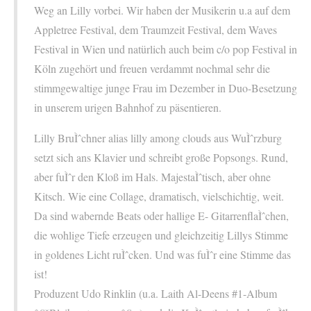
Weg an Lilly vorbei. Wir haben der Musikerin u.a auf dem
Appletree Festival, dem Traumzeit Festival, dem Waves
Festival in Wien und natürlich auch beim c/o pop Festival in
Köln zugehört und freuen verdammt nochmal sehr die
stimmgewaltige junge Frau im Dezember in Duo-Besetzung
in unserem urigen Bahnhof zu päsentieren.
Lilly BruÌˆchner alias lilly among clouds aus WuÌˆrzburg
setzt sich ans Klavier und schreibt große Popsongs. Rund,
aber fuÌˆr den Kloß im Hals. MajestaÌˆtisch, aber ohne
Kitsch. Wie eine Collage, dramatisch, vielschichtig, weit.
Da sind wabernde Beats oder hallige E- GitarrenflaÌˆchen,
die wohlige Tiefe erzeugen und gleichzeitig Lillys Stimme
in goldenes Licht ruÌˆcken. Und was fuÌˆr eine Stimme das
ist!
Produzent Udo Rinklin (u.a. Laith Al-Deens #1-Album