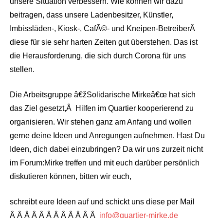
unsere Situation verbessern. Wie können wir dazu
beitragen, dass unsere Ladenbesitzer, Künstler,
Imbissläden-, Kiosk-, CafÃ©- und Kneipen-BetreiberÂ
diese für sie sehr harten Zeiten gut überstehen. Das ist
die Herausforderung, die sich durch Corona für uns
stellen.
Die Arbeitsgruppe â€žSolidarische Mirkeâ€œ hat sich
das Ziel gesetzt,Â Hilfen im Quartier kooperierend zu
organisieren. Wir stehen ganz am Anfang und wollen
gerne deine Ideen und Anregungen aufnehmen. Hast Du
Ideen, dich dabei einzubringen? Da wir uns zurzeit nicht
im Forum:Mirke treffen und mit euch darüber persönlich
diskutieren können, bitten wir euch,
schreibt eure Ideen auf und schickt uns diese per Mail
Â Â Â Â Â Â Â Â Â Â Â Â
info@quartier-mirke.de