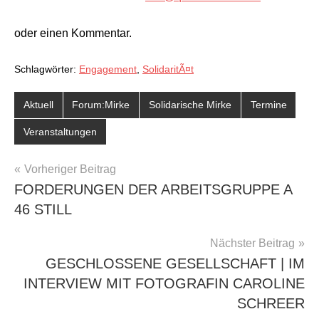
oder einen Kommentar.
Schlagwörter:
Engagement
,
SolidaritÃ¤t
Aktuell
Forum:Mirke
Solidarische Mirke
Termine
Veranstaltungen
BEITRAGSNAVIGATION
Vorheriger Beitrag
FORDERUNGEN DER ARBEITSGRUPPE A
46 STILL
Nächster Beitrag
GESCHLOSSENE GESELLSCHAFT | IM
INTERVIEW MIT FOTOGRAFIN CAROLINE
SCHREER