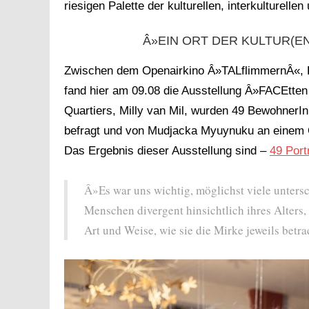
riesigen Palette der kulturellen, interkulturell
Â»EIN ORT DER KULTUR(E
Zwischen dem Openairkino Â»TALflimmernÂ«,
fand hier am 09.08 die Ausstellung Â»FACEtten 
Quartiers, Milly van Mil, wurden 49 BewohnerI
befragt und von Mudjacka Myuynuku an einem Or
Das Ergebnis dieser Ausstellung sind –
49 Port
Â»Es war uns wichtig, möglichst viele unters
Menschen divergent hinsichtlich ihres Alters,
Art und Weise, wie sie die Mirke jeweils betr