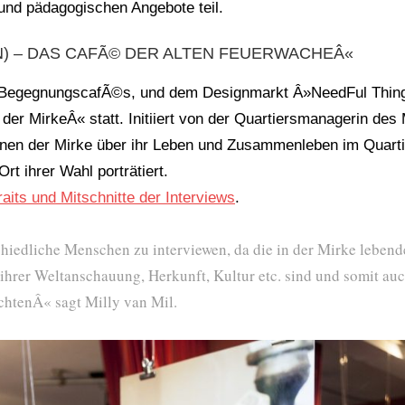
en und pädagogischen Angebote teil.
N) – DAS CAFÃ© DER ALTEN FEUERWACHEÂ«
 BegegnungscafÃ©s, und dem Designmarkt Â»NeedFul Thin
der MirkeÂ« statt. Initiiert von der Quartiersmanagerin des 
nnen der Mirke über ihr Leben und Zusammenleben im Quarti
t ihrer Wahl porträtiert.
raits und Mitschnitte der Interviews
.
chiedliche Menschen zu interviewen, da die in der Mirke leben
 ihrer Weltanschauung, Herkunft, Kultur etc. sind und somit auc
achtenÂ« sagt Milly van Mil.