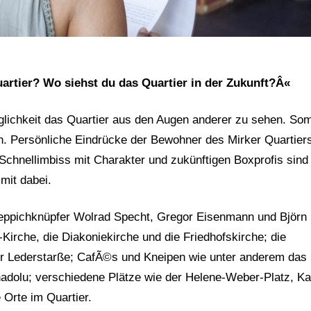
rtier? Wo siehst du das Quartier in der Zukunft?Â«
glichkeit das Quartier aus den Augen anderer zu sehen. Som
n. Persönliche Eindrücke der Bewohner des Mirker Quartier
chnellimbiss mit Charakter und zukünftigen Boxprofis sind
mit dabei.
 Teppichknüpfer Wolrad Specht, Gregor Eisenmann und Björn
irche, die Diakoniekirche und die Friedhofskirche; die
er Lederstarße; CafÃ©s und Kneipen wie unter anderem das
dolu; verschiedene Plätze wie der Helene-Weber-Platz, Kar
 Orte im Quartier.