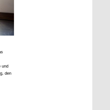
as
e und
eg, den