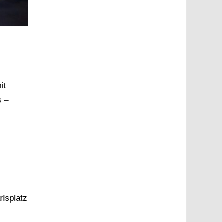
it
s –
lsplatz