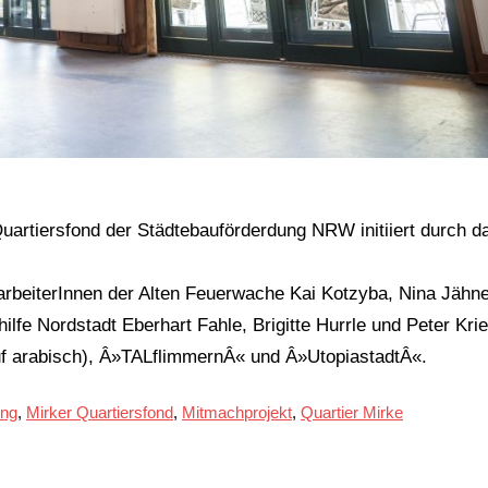
uartiersfond der Städtebauförderdung NRW initiiert durch d
tarbeiterInnen der Alten Feuerwache Kai Kotzyba, Nina Jähn
hilfe Nordstadt Eberhart Fahle, Brigitte Hurrle und Peter Kri
f arabisch), Â»TALflimmernÂ« und Â»UtopiastadtÂ«.
ung
,
Mirker Quartiersfond
,
Mitmachprojekt
,
Quartier Mirke