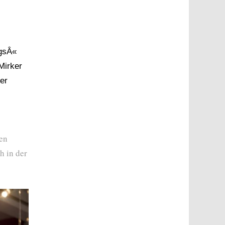
gsÂ«
Mirker
er
den
h in der