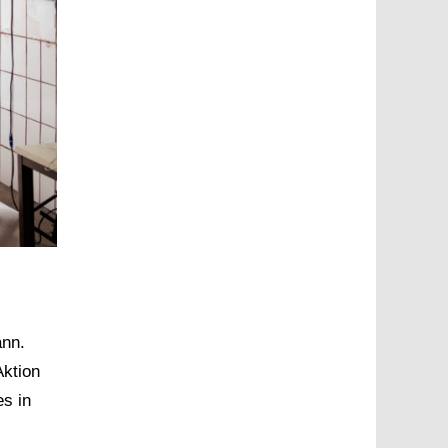
ann.
Aktion
s in