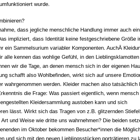
 umfunktioniert wurde.
ombinieren?
nnahme, dass jegliche menschliche Handlung immer auch ein
 Das impliziert, dass Identität keine festgeschriebene Größe 
hr ein Sammelsurium variabler Komponenten. AuchÂ Kleidun
r alle kennen das wohlige Gefühl, in den Lieblingsklamotten
nen wir die Tage, an denen mensch sich in der eigenen Hau
dung schafft also Wohlbefinden, wirkt sich auf unsere Emoti
r wahrgenommen werden. Kleider machen also tatsächlich 
Erkenntnis die Frage: Was passiert eigentlich, wenn mensch 
engestellten Kleidersammlung austoben kann und sich
en lässt. Wirkt sich das Tragen von z.B. glitzernden Stiefel
Art und Weise wie dritte uns wahrnehmen? Die beiden setz
chenenden im Oktober bekommen Besucher*innen die Möglich
 und sich mit den neuen Lieblingsstücken porträtieren zu 