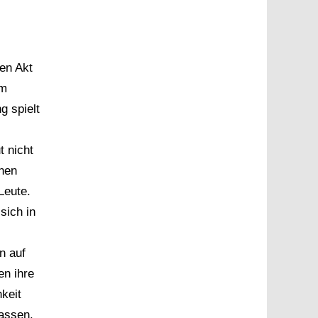
en Akt
im
g spielt
t nicht
onen
Leute.
sich in
n auf
en ihre
keit
lassen.