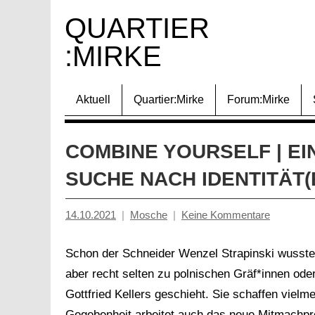
Zum
QUARTIER 
Inhalt
:MIRKE
springen
Aktuell
Quartier:Mirke
Forum:Mirke
COMBINE YOURSELF | E
SUCHE NACH IDENTITÄT(
14.10.2021
Mosche
Keine Kommentare
Schon der Schneider Wenzel Strapinski wusste
aber recht selten zu polnischen Gräf*innen o
Gottfried Kellers geschieht. Sie schaffen viel
Gegebenheit arbeitet auch das neue Mitmachp