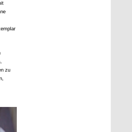
it
hne
xemplar
m
,
en zu
n,