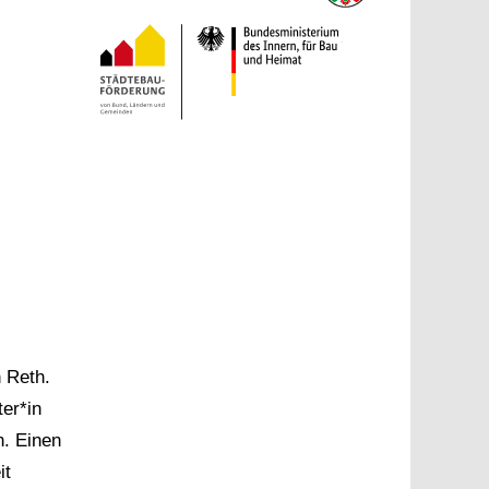
 Reth.
ter*in
n. Einen
it