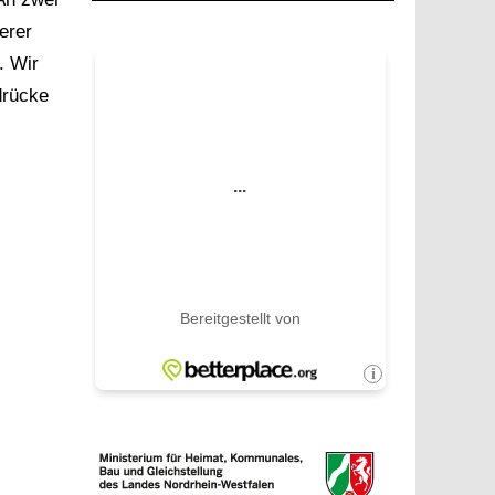
erer
. Wir
drücke