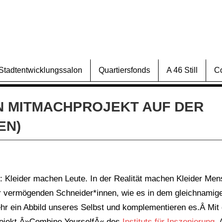
Stadtentwicklungssalon
Quartiersfonds
A 46 Still
C
IN MITMACHPROJEKT AUF DER
EN)
: Kleider machen Leute. In der Realität machen Kleider Me
der vermögenden Schneider*innen, wie es in dem gleichnami
mehr ein Abbild unseres Selbst und komplementieren es.
Â Mit 
rojekt Â»Combine YourselfÂ« des
Instituts für Inszenierung
.