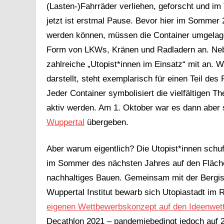
(Lasten-)Fahrräder verliehen, geforscht und i
jetzt ist erstmal Pause. Bevor hier im Sommer 
werden können, müssen die Container umgelage
Form von LKWs, Kränen und Radladern an. Neben
zahlreiche „Utopist*innen im Einsatz“ mit an. W
darstellt, steht exemplarisch für einen Teil de
Jeder Container symbolisiert die vielfältigen
aktiv werden. Am 1. Oktober war es dann aber s
Wuppertal
übergeben.
Aber warum eigentlich? Die Utopist*innen schuf
im Sommer des nächsten Jahres auf den Flächen
nachhaltiges Bauen. Gemeinsam mit der Bergis
Wuppertal Institut bewarb sich Utopiastadt im
eigenen Wettbewerbskonzept auf den Ideenwe
Decathlon 2021 – pandemiebedingt jedoch auf 2