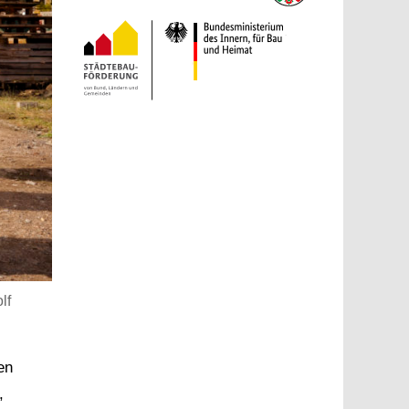
lf
en
,