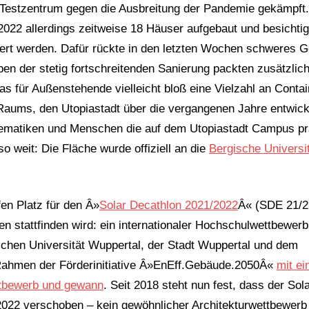
m Testzentrum gegen die Ausbreitung der Pandemie gekämpft
2022 allerdings zeitweise 18 Häuser aufgebaut und besichtig
rt werden. Dafür rückte in den letzten Wochen schweres Ge
 der stetig fortschreitenden Sanierung packten zusätzlic
as für Außenstehende vielleicht bloß eine Vielzahl an Conta
s Raums, den Utopiastadt über die vergangenen Jahre entwick
 Thematiken und Menschen die auf dem Utopiastadt Campus pr
o weit: Die Fläche wurde offiziell an die
Bergische Universi
en Platz für den Â»
Solar Decathlon 2021/2022
Â« (SDE 21/2
 stattfinden wird: ein internationaler Hochschulwettbewerb
chen Universität Wuppertal, der Stadt Wuppertal und dem
 Rahmen der Förderinitiative Â»EnEff.Gebäude.2050Â«
mit e
ttbewerb und gewann
. Seit 2018 steht nun fest, dass der Sol
022 verschoben – kein gewöhnlicher Architekturwettbewerb 