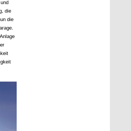
 und
, die
nun die
arage.
-Anlage
er
keit
gkeit