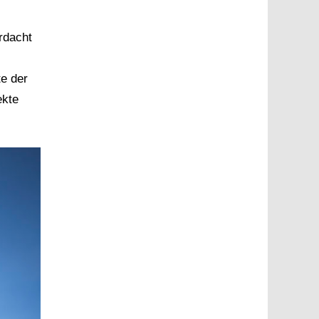
rdacht
te der
ekte