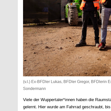
(v.l.) Ex-BFDler Lukas, BFDler Gregor, BFDlerin 
Sondermann
Viele der Wuppertaler*innen haben die Raumsta
gelernt. Hier wurde am Fahrrad geschraubt, b