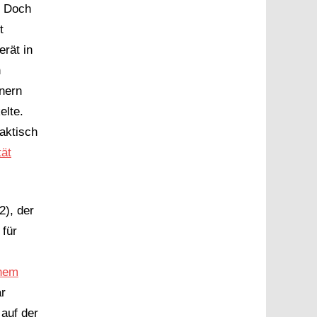
. Doch
t
rät in
h
inern
elte.
aktisch
tät
2), der
 für
inem
ar
auf der