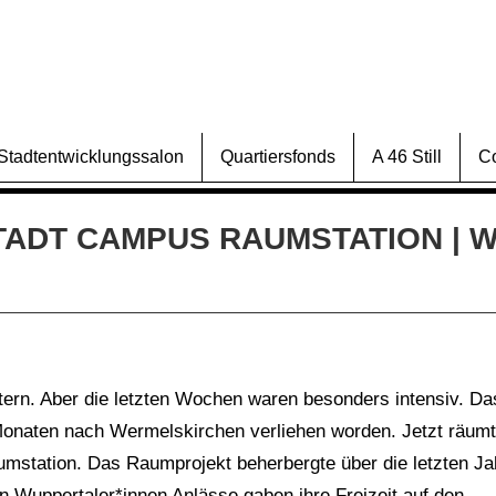
Stadtentwicklungssalon
Quartiersfonds
A 46 Still
C
ADT CAMPUS RAUMSTATION | 
stern. Aber die letzten Wochen waren besonders intensiv. Da
n Monaten nach Wermelskirchen verliehen worden. Jetzt räumt
mstation. Das Raumprojekt beherbergte über die letzten Ja
en Wuppertaler*innen Anlässe gaben ihre Freizeit auf den