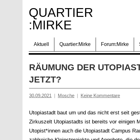
Zum
QUARTIER 
Inhalt
:MIRKE
springen
Aktuell
Quartier:Mirke
Forum:Mirke
RÄUMUNG DER UTOPIAST
JETZT?
30.09.2021
Mosche
Keine Kommentare
Utopiastadt baut um und das nicht erst seit ge
Zirkuszelt Utopiastadts ist bereits vor einige
Utopist*innen auch die Utopiastadt Campus Rau
zahlreiche Kleinstprojekte und Angebote, die d