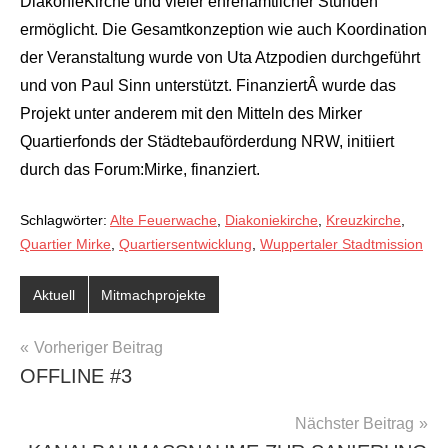
DiakonieKirche und vieler ehrenamtlicher Stunden
ermöglicht. Die Gesamtkonzeption wie auch Koordination
der Veranstaltung wurde von Uta Atzpodien durchgeführt
und von Paul Sinn unterstützt. FinanziertÂ wurde das
Projekt unter anderem mit den Mitteln des Mirker
Quartierfonds der Städtebauförderdung NRW, initiiert
durch das Forum:Mirke, finanziert.
Schlagwörter:
Alte Feuerwache
,
Diakoniekirche
,
Kreuzkirche
,
Quartier Mirke
,
Quartiersentwicklung
,
Wuppertaler Stadtmission
Aktuell
Mitmachprojekte
BEITRAGSNAVIGATION
Vorheriger Beitrag
OFFLINE #3
Nächster Beitrag