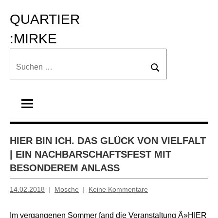
Zum
QUARTIER 
Inhalt
springen
:MIRKE
Suchen
Suchen
nach:
HIER BIN ICH. DAS GLÜCK VON VIELFALT
| EIN NACHBARSCHAFTSFEST MIT
BESONDEREM ANLASS
14.02.2018
Mosche
Keine Kommentare
Im vergangenen Sommer fand die Veranstaltung Â»HIER