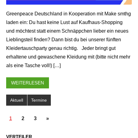
Greenpeace Deutschland in Kooperation mit Make smthg
laden ein: Du hast keine Lust auf Kaufhaus-Shopping
und möchtest statt einem Schnäppchen lieber ein neues
Lieblingsteil finden? Dann bist du bei unserer fünften
Kleidertauschparty genau richtig. Jeder bringt gut
erhaltene und gewaschene Kleidung mit (bitte nicht mehr
als eine Tasche voll!) […]
WEITERLESEN
Aktuell
Termine
SEITENNUMMERIERUNG
Nächste
1
2
3
»
DER
Beiträge
BEITRÄGE
VERTEILER