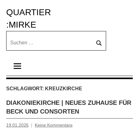
Zum
QUARTIER 
Inhalt
springen
:MIRKE
Suchen
Suchen
nach:
SCHLAGWORT:
KREUZKIRCHE
DIAKONIEKIRCHE | NEUES ZUHAUSE FÜR
BECK UND CONSORTEN
19.01.2026
Keine Kommentare
Tiziana