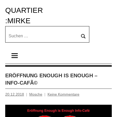
Zum
QUARTIER 
Inhalt
springen
:MIRKE
Suchen
Suchen
nach:
ERÖFFNUNG ENOUGH IS ENOUGH –
INFO-CAFÃ©
20.12.2018
Mosche
Keine Kommentare