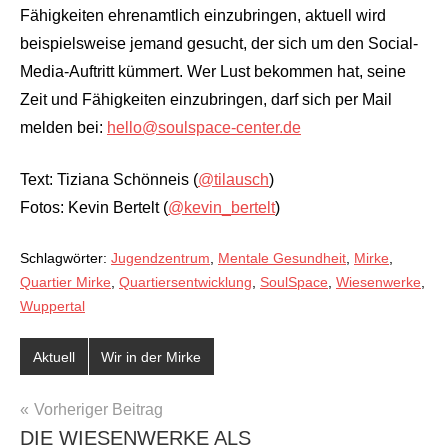
Fähigkeiten ehrenamtlich einzubringen, aktuell wird
beispielsweise jemand gesucht, der sich um den Social-
Media-Auftritt kümmert. Wer Lust bekommen hat, seine
Zeit und Fähigkeiten einzubringen, darf sich per Mail
melden bei:
hello@soulspace-center.de
Text: Tiziana Schönneis (
@tilausch
)
Fotos: Kevin Bertelt (
@kevin_bertelt
)
Schlagwörter:
Jugendzentrum
,
Mentale Gesundheit
,
Mirke
,
Quartier Mirke
,
Quartiersentwicklung
,
SoulSpace
,
Wiesenwerke
,
Wuppertal
Aktuell
Wir in der Mirke
BEITRAGSNAVIGATION
Vorheriger Beitrag
DIE WIESENWERKE ALS