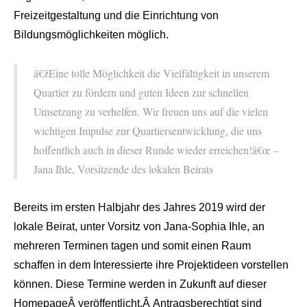
Freizeitgestaltung und die Einrichtung von
Bildungsmöglichkeiten möglich.
â€žEine tolle Möglichkeit die Vielfältigkeit in unserem
Quartier zu fördern und guten Ideen zur schnellen
Umsetzung zu verhelfen. Wir freuen uns auf die vielen
wichtigen Impulse zur Quartiersentwicklung, die uns
hoffentlich auch in dieser Runde wieder erreichen!â€œ –
Jana Ihle, Vorsitzende des lokalen Beirats
Bereits im ersten Halbjahr des Jahres 2019 wird der
lokale Beirat, unter Vorsitz von Jana-Sophia Ihle, an
mehreren Terminen tagen und somit einen Raum
schaffen in dem Interessierte ihre Projektideen vorstellen
können. Diese Termine werden in Zukunft auf dieser
HomepageÂ veröffentlicht.Â Antragsberechtigt sind