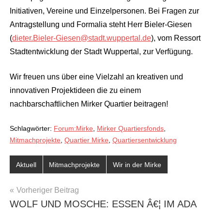
Initiativen, Vereine und Einzelpersonen. Bei Fragen zur
Antragstellung und Formalia steht Herr Bieler-Giesen
(
dieter.Bieler-Giesen@stadt.wuppertal.de
), vom Ressort
Stadtentwicklung der Stadt Wuppertal, zur Verfügung.
Wir freuen uns über eine Vielzahl an kreativen und
innovativen Projektideen die zu einem
nachbarschaftlichen Mirker Quartier beitragen!
Schlagwörter:
Forum:Mirke
,
Mirker Quartiersfonds
,
Mitmachprojekte
,
Quartier Mirke
,
Quartiersentwicklung
Aktuell
Mitmachprojekte
Wir in der Mirke
BEITRAGSNAVIGATION
Vorheriger Beitrag
WOLF UND MOSCHE: ESSEN Â€¦ IM ADA