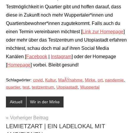
Testmöglichkeit in Quartier gibt und hoffen darauf, dass
diese in Zukunft noch mehr Wuppertaler*innen und
Quartiersbewohner*innen zugutekommt. Falls auch du
einen Termin vereinbaren möchtest [
Link zur Homepage
]
oder mehr über das Testzentrum und Utopiastadt erfahren
möchtest, schau doch mal auf ihren Social Media
Kanälen [
Facebook
|
Instagram
] oder der Homepage
[
Homepage
] vorbei. Bleibt gesund!
Schlagwörter:
covid
,
Kultur
,
MaÃŸnahme
,
Mirke
,
ort
,
pandemie
,
quartier
,
test
,
testzentrum
,
Utopiastadt
,
Wuppertal
Aktuell
Wir in der Mirke
BEITRAGSNAVIGATION
Vorheriger Beitrag
LEMIETZART | EIN LADELOKAL MIT