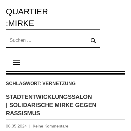
Zum
QUARTIER 
Inhalt
springen
:MIRKE
Suchen
Suchen
nach:
SCHLAGWORT:
VERNETZUNG
STADTENTWICKLUNGSSALON
| SOLIDARISCHE MIRKE GEGEN
RASSISMUS
06.05.2024
Keine Kommentare
Mosche