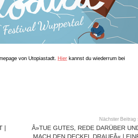
Homepage von Utopiastadt.
Hier
kannst du wiederrum bei
Nächster Beitrag
 |
Â»TUE GUTES, REDE DARÜBER UN
MACH DEN DECKEL DRAUFÂ« | EIN