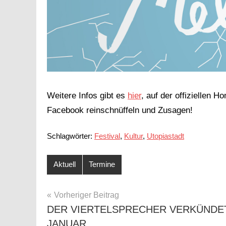
Weitere Infos gibt es
hier
, auf der offiziellen 
Facebook reinschnüffeln und Zusagen!
Schlagwörter:
Festival
,
Kultur
,
Utopiastadt
Aktuell
Termine
BEITRAGSNAVIGATION
Vorheriger Beitrag
DER VIERTELSPRECHER VERKÜNDET
JANUAR