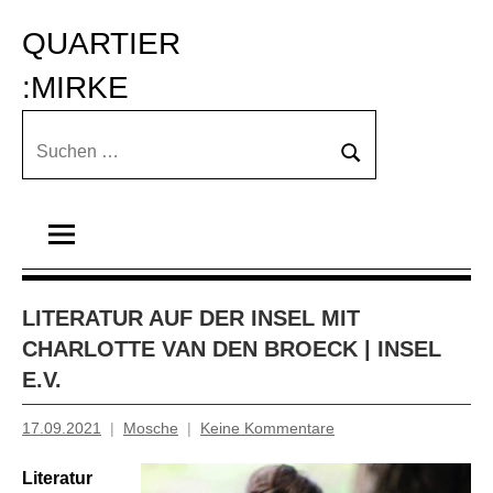
Zum
QUARTIER 
Inhalt
springen
:MIRKE
Suchen
Suchen
nach:
LITERATUR AUF DER INSEL MIT
CHARLOTTE VAN DEN BROECK | INSEL
E.V.
17.09.2021
Mosche
Keine Kommentare
Literatur