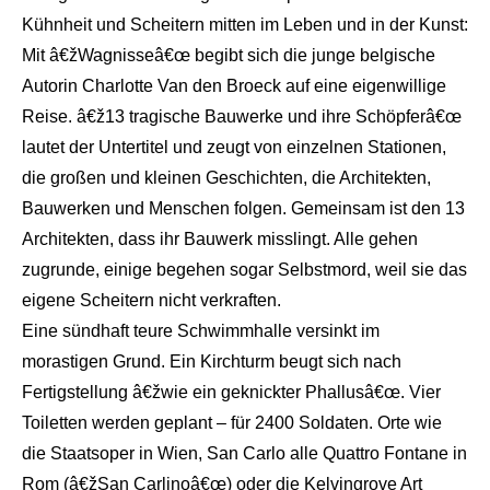
Kühnheit und Scheitern mitten im Leben und in der Kunst:
Mit â€žWagnisseâ€œ begibt sich die junge belgische
Autorin Charlotte Van den Broeck auf eine eigenwillige
Reise. â€ž13 tragische Bauwerke und ihre Schöpferâ€œ
lautet der Untertitel und zeugt von einzelnen Stationen,
die großen und kleinen Geschichten, die Architekten,
Bauwerken und Menschen folgen. Gemeinsam ist den 13
Architekten, dass ihr Bauwerk misslingt. Alle gehen
zugrunde, einige begehen sogar Selbstmord, weil sie das
eigene Scheitern nicht verkraften.
Eine sündhaft teure Schwimmhalle versinkt im
morastigen Grund. Ein Kirchturm beugt sich nach
Fertigstellung â€žwie ein geknickter Phallusâ€œ. Vier
Toiletten werden geplant – für 2400 Soldaten. Orte wie
die Staatsoper in Wien, San Carlo alle Quattro Fontane in
Rom (â€žSan Carlinoâ€œ) oder die Kelvingrove Art