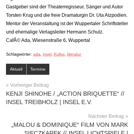
Gastgeber sind der Theaterregisseur, Sänger und Autor
Torsten Krug und die freie Dramaturgin Dr. Uta Atzpodien.
Mentor der Veranstaltung ist der Wuppertaler Schriftsteller
und ehemalige Verlagsleiter Hermann Schulz.
CafÃ© Ada, Wiesenstraße 6, Wuppertal
Schlagwörter:
ada
,
insel
,
Kultur
,
literatur
Aktuell
Termine
BEITRAGSNAVIGATION
Vorheriger Beitrag
KENJI SHINOHE / „ACTION BRIQUETTE“ //
INSEL TREIBHOLZ | INSEL E.V.
Nächster Beitrag
„MALOU & DOMINIQUE“ FILM VON MARK
SIECZKAREK // INSEL LICHTSPIELE |