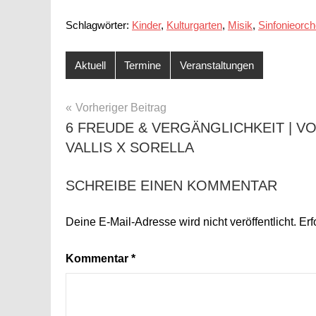
Schlagwörter:
Kinder
,
Kulturgarten
,
Misik
,
Sinfonieorch
Aktuell
Termine
Veranstaltungen
BEITRAGSNAVIGATION
Vorheriger Beitrag
6 FREUDE & VERGÄNGLICHKEIT | V
VALLIS X SORELLA
SCHREIBE EINEN KOMMENTAR
Deine E-Mail-Adresse wird nicht veröffentlicht.
Erf
Kommentar
*