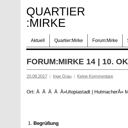
Zum
QUARTIER 
Inhalt
:MIRKE
springen
Aktuell
Quartier:Mirke
Forum:Mirke
FORUM:MIRKE 14 | 10. O
20.08.2017
Inge Grau
Keine Kommentare
Ort: Â Â Â Â Â»Utopiastadt | HutmacherÂ« M
Begrüßung