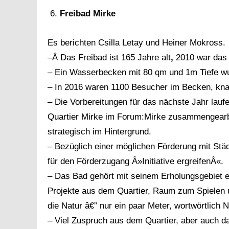
Freibad Mirke
Es berichten Csilla Letay und Heiner Mokross.
–Â Das Freibad ist 165 Jahre alt
,
2010 war das l
– Ein Wasserbecken mit 80 qm und 1m Tiefe w
– In 2016 waren 1100 Besucher im Becken, kn
– Die Vorbereitungen für das nächste Jahr laufe
Quartier Mirke im Forum:Mirke zusammengearbei
strategisch im Hintergrund.
– Bezüglich einer möglichen Förderung mit Stä
für den Förderzugang Â»Initiative ergreifenÂ«.
– Das Bad gehört mit seinem Erholungsgebiet e
Projekte aus dem Quartier, Raum zum Spielen u
die Natur â€” nur ein paar Meter, wortwörtlich 
– Viel Zuspruch aus dem Quartier, aber auch d