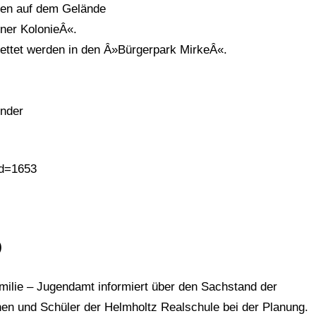
onen auf dem Gelände
er KolonieÂ«.
bettet werden in den Â»Bürgerpark MirkeÂ«.
inder
id=1653
)
milie – Jugendamt informiert über den Sachstand der
nen und Schüler der Helmholtz Realschule bei der Planung.