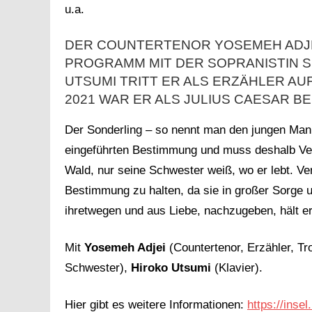
u.a.
DER COUNTERTENOR YOSEMEH ADJEI 
PROGRAMM MIT DER SOPRANISTIN SI
UTSUMI TRITT ER ALS ERZÄHLER AUF
2021 WAR ER ALS JULIUS CAESAR B
Der Sonderling – so nennt man den jungen Mann
eingeführten Bestimmung und muss deshalb Verf
Wald, nur seine Schwester weiß, wo er lebt. Ver
Bestimmung zu halten, da sie in großer Sorge um
ihretwegen und aus Liebe, nachzugeben, hält e
Mit
Yosemeh Adjei
(Countertenor, Erzähler, Tr
Schwester),
Hiroko Utsumi
(Klavier).
Hier gibt es weitere Informationen:
https://inse