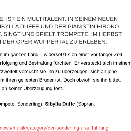
IST EIN MULTITALENT. IN SEINEM NEUEN
BYLLA DUFFE UND DER PIANISTIN HIROKO
, SINGT UND SPIELT TROMPETE. IM HERBST
EI DER OPER WUPPERTAL ZU ERLEBEN.
 im ganzen Land – widersetzt sich einer vor langer Zeit
olgung und Bestrafung fürchten. Er versteckt sich in eine
zweifelt versucht sie ihn zu überzeugen, sich an jene
 ihren geliebten Bruder ist. Doch obwohl sie ihn bittet,
r an seiner Überzeugung fest.
ompete, Sonderling),
Sibylla Duffe
(Sopran,
l.news/musik/category/der-sonderling-uraufführung