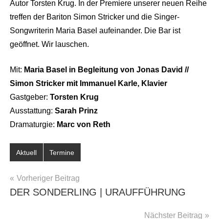
Autor Torsten Krug. In der Premiere unserer neuen Reihe
treffen der Bariton Simon Stricker und die Singer-
Songwriterin Maria Basel aufeinander. Die Bar ist
geöffnet. Wir lauschen.
Mit:
Maria Basel in Begleitung von Jonas David
//
Simon Stricker mit Immanuel Karle, Klavier
Gastgeber:
Torsten Krug
Ausstattung:
Sarah Prinz
Dramaturgie:
Marc von Reth
Aktuell
Termine
BEITRAGSNAVIGATION
Vorheriger Beitrag
DER SONDERLING | URAUFFÜHRUNG
Nächster Beitrag