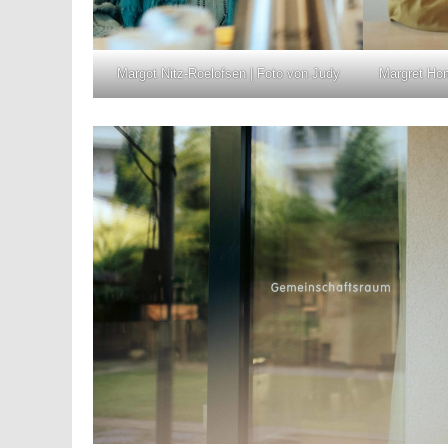
Margot Nitz-Roelofsen | Foto von Judy
Margret Ho