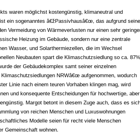
kts waren möglichst kostengünstig, klimaneutral und
g ist ein sogenanntes â€žPassivhausâ€œ, das aufgrund seine
en Vermeidung von Wärmeverlusten nur einen sehr geringe
lassische Heizung im Gebäude, sondern nur eine zentrale
rmen Wasser, und Solarthermiezellen, die im Wechsel
ellen Neubauten spart die Klimaschutzsiedlung so ca. 87
l wurde der Gebäudekomplex samt seiner einzelnen
0 Klimaschutzsiedlungen NRWâ€œ aufgenommen, wodurch
ster Linie nach einem teuren Vorhaben klingen mag, wird
nnen und konsequente Entscheidungen für hochwertige, aber
tengünstig. Margot betont in diesem Zuge auch, dass es sic
nsammlung von reichen Menschen und Luxuswohnungen
schaftliches Modelle seien für recht viele Menschen
ner Gemeinschaft wohnen.