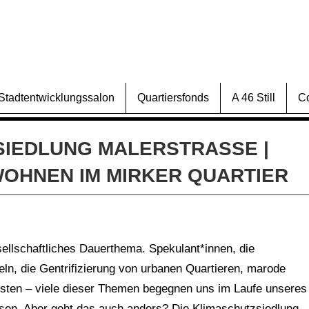
Stadtentwicklungssalon
Quartiersfonds
A 46 Still
C
IEDLUNG MALERSTRASSE | G
HNEN IM MIRKER QUARTIER
ellschaftliches Dauerthema. Spekulant*innen, die
ln, die Gentrifizierung von urbanen Quartieren, marode
sten – viele dieser Themen begegnen uns im Laufe unseres
assen. Aber geht das auch anders? Die Klimaschutzsiedlung