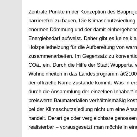
Zentrale Punkte in der Konzeption des Bauproje
barrierefrei zu bauen. Die Klimaschutzsiedlun
enormen Dämmung und der damit einhergehend
Energiebedarf aufweist. Daher gibt es keine k
Holzpelletheizung für die Aufbereitung von wa
zusammenarbeiten. Im Gegensatz zu konvention
COâ‚‚ ein. Durch die Hilfe der Stadt Wupperta
Wohneinheiten in das Landesprogramm â€ž10
der offizielle Name zustande kommt. Was in er
durch die Ansammlung der einzelnen Inhaber*i
preiswerte Baumaterialien verhältnismäßig kos
bei der Klimaschutzsiedlung nicht um eine A
handelt. Derartige oder vergleichbare genossen
realisierbar – vorausgesetzt man möchte in ei