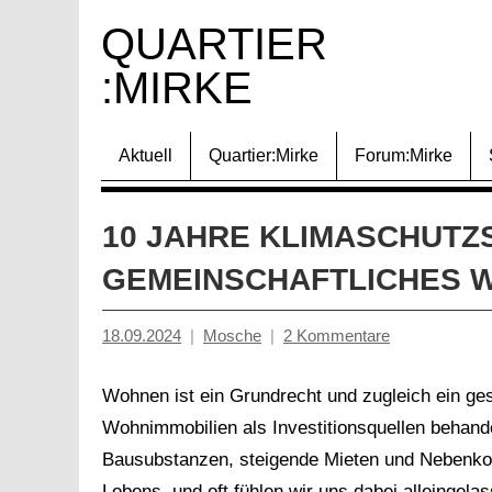
Zum
QUARTIER 
Inhalt
:MIRKE
springen
Aktuell
Quartier:Mirke
Forum:Mirke
10 JAHRE KLIMASCHUTZS
EMEINSCHAFTLICHES WO
18.09.2024
Mosche
2 Kommentare
Wohnen ist ein Grundrecht und zugleich ein ges
Wohnimmobilien als Investitionsquellen behande
Bausubstanzen, steigende Mieten und Nebenko
Lebens, und oft fühlen wir uns dabei alleingel