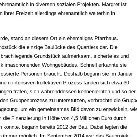
hrenamtlich in diversen sozialen Projekten. Margret ist
ihrer Freizeit allerdings ehrenamtlich weiterhin in
rde, stand an diesem Ort ein ehemaliges Pfarrhaus.
dstück die einzige Baulücke des Quartiers dar. Die
s brachliegende Grundstück aufmerksam, sicherte es und
nes klimaschonenden Wohngebäudes. Schnell erkannte sie
eressierte Personen braucht. Deshalb begann sie im Januar
inem intensiven kollektiven Prozess fanden sich etwa 30
ungen trafen, sich währenddessen kennenlernten und so der
den Gruppenprozess zu unterstützen, verbrachte die Grupp
gebung, um ein gemeinsames Bild davon zu entwickeln, wi
die Finanzierung in Höhe von 4,5 Millionen Euro durch
 konnte, begann bereits 2012 der Bau. Dabei legten die
o immer möglich. Im September 2014 war das Bauprojekt