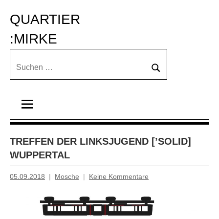
Zum
QUARTIER 
Inhalt
springen
:MIRKE
Suchen
Suchen
nach:
TREFFEN DER LINKSJUGEND [’SOLID]
WUPPERTAL
05.09.2018
Mosche
Keine Kommentare