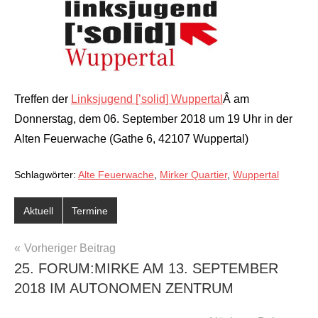
Treffen der
Linksjugend [’solid] Wuppertal
Â am
Donnerstag, dem 06. September 2018 um 19 Uhr in der
Alten Feuerwache (Gathe 6, 42107 Wuppertal)
Schlagwörter:
Alte Feuerwache
,
Mirker Quartier
,
Wuppertal
Aktuell
Termine
BEITRAGSNAVIGATION
Vorheriger Beitrag
25. FORUM:MIRKE AM 13. SEPTEMBER
2018 IM AUTONOMEN ZENTRUM