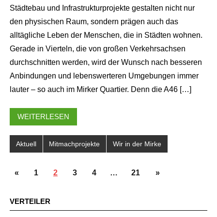
Städtebau und Infrastrukturprojekte gestalten nicht nur
den physischen Raum, sondern prägen auch das
alltägliche Leben der Menschen, die in Städten wohnen.
Gerade in Vierteln, die von großen Verkehrsachsen
durchschnitten werden, wird der Wunsch nach besseren
Anbindungen und lebenswerteren Umgebungen immer
lauter – so auch im Mirker Quartier. Denn die A46 […]
WEITERLESEN
Aktuell
Mitmachprojekte
Wir in der Mirke
SEITENNUMMERIERUNG
Vorherige
Nächste
«
1
2
3
4
…
21
»
DER
Beiträge
Beiträge
BEITRÄGE
VERTEILER