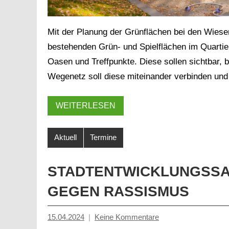
Mit der Planung der Grünflächen bei den Wiese
bestehenden Grün- und Spielflächen im Quartier
Oasen und Treffpunkte. Diese sollen sichtbar, 
Foto von Wolf Sondermann
Wegenetz soll diese miteinander verbinden und
WEITERLESEN
Aktuell
Termine
STADTENTWICKLUNGSSAL
GEGEN RASSISMUS
15.04.2024
Keine Kommentare
Mosche