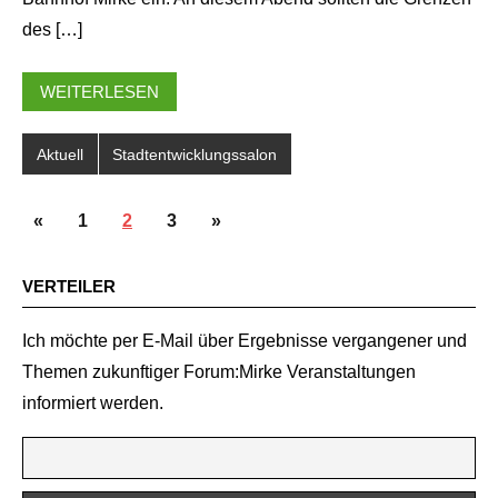
des […]
WEITERLESEN
Aktuell
Stadtentwicklungssalon
SEITENNUMMERIERUNG
Vorherige
Nächste
«
1
2
3
»
DER
Beiträge
Beiträge
BEITRÄGE
VERTEILER
Ich möchte per E-Mail über Ergebnisse vergangener und
Themen zukunftiger Forum:Mirke Veranstaltungen
informiert werden.