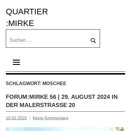
Zum
QUARTIER 
Inhalt
springen
:MIRKE
Suchen
Suchen
nach:
SCHLAGWORT:
MOSCHEE
FORUM:MIRKE 56 | 29. AUGUST 2024 IN
DER MALERSTRASSE 20
10.02.2025
Keine Kommentare
Inge
Grau