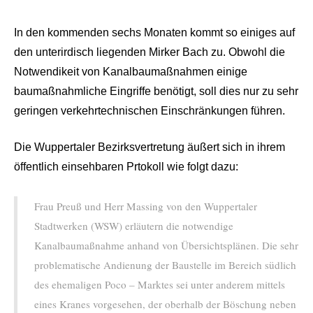
In den kommenden sechs Monaten kommt so einiges auf
den unterirdisch liegenden Mirker Bach zu. Obwohl die
Notwendikeit von Kanalbaumaßnahmen einige
baumaßnahmliche Eingriffe benötigt, soll dies nur zu sehr
geringen verkehrtechnischen Einschränkungen führen.
Die Wuppertaler Bezirksvertretung äußert sich in ihrem
öffentlich einsehbaren Prtokoll wie folgt dazu:
Frau Preuß und Herr Massing von den Wuppertaler
Stadtwerken (WSW) erläutern die notwendige
Kanalbaumaßnahme anhand von Übersichtsplänen. Die sehr
problematische Andienung der Baustelle im Bereich südlich
des ehemaligen Poco – Marktes sei unter anderem mittels
eines Kranes vorgesehen, der oberhalb der Böschung neben