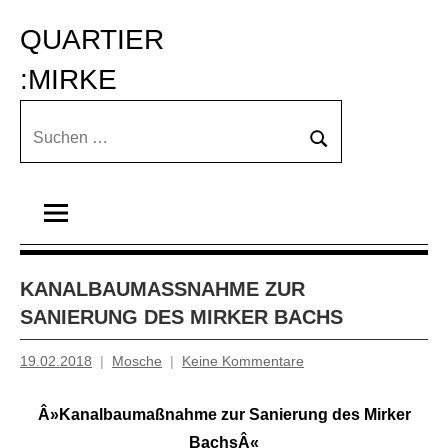
Zum
QUARTIER 
Inhalt
springen
:MIRKE
Suchen
Suchen
nach:
KANALBAUMASSNAHME ZUR S
ANIERUNG DES MIRKER BACHS
19.02.2018
Mosche
Keine Kommentare
Â»Kanalbaumaßnahme zur Sanierung des Mirker
BachsÂ«