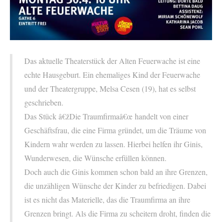
Das aktuelle Theaterstück der Alten Feuerwache ist eine
echte Hausgeburt. Ein ehemaliges Kind der Feuerwache
und der Theatergruppe, Melsa Cesen (19), hat es selbst
geschrieben.
Das Stück â€žDie Traumfirmaâ€œ handelt von einer
Geschäftsfrau, die eine Firma gründet, um die Träume von
Kindern wahr werden zu lassen. Hierbei helfen ihr Ginis,
Wunderwesen, die Wünsche erfüllen können.
Doch auch die Ginis ko
mmen schon bald an ihre Grenzen,
die unzähligen Wünsche der Kinder zu befriedigen. Dabei
ist es nicht das Materielle, das die Traumfirma an ihre
Grenzen bringt. Als die Firma zu scheitern droht, finden die