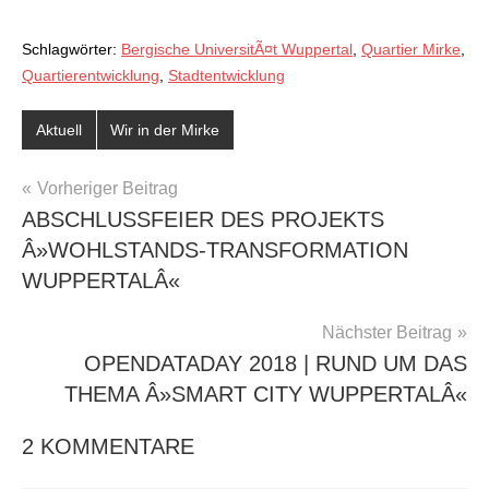
Schlagwörter:
Bergische UniversitÃ¤t Wuppertal
,
Quartier Mirke
,
Quartierentwicklung
,
Stadtentwicklung
Aktuell
Wir in der Mirke
BEITRAGSNAVIGATION
Vorheriger Beitrag
ABSCHLUSSFEIER DES PROJEKTS
Â»WOHLSTANDS-TRANSFORMATION
WUPPERTALÂ«
Nächster Beitrag
OPENDATADAY 2018 | RUND UM DAS
THEMA Â»SMART CITY WUPPERTALÂ«
2 KOMMENTARE