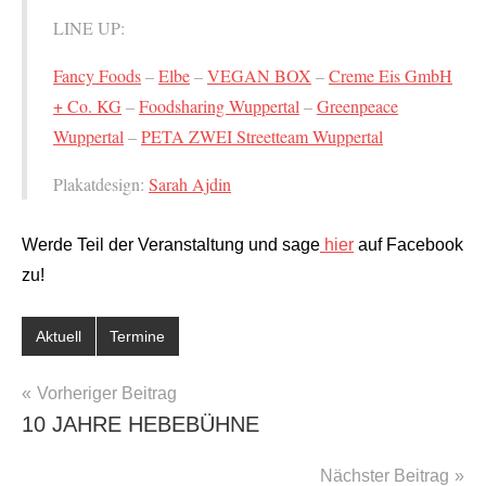
LINE UP:
Fancy Foods
–
Elbe
–
VEGAN BOX
–
Creme Eis GmbH
+ Co. KG
–
Foodsharing Wuppertal
–
Greenpeace
Wuppertal
–
PETA ZWEI Streetteam Wuppertal
Plakatdesign:
Sarah Ajdin
Werde Teil der Veranstaltung und sage
hier
auf Facebook
zu!
Aktuell
Termine
BEITRAGSNAVIGATION
Vorheriger Beitrag
10 JAHRE HEBEBÜHNE
Nächster Beitrag