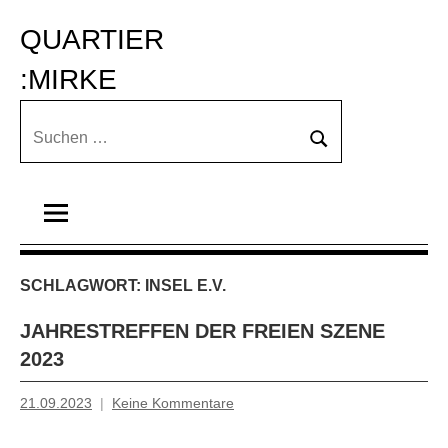
Zum
QUARTIER 
Inhalt
springen
:MIRKE
Suchen
Suchen
nach:
SCHLAGWORT:
INSEL E.V.
JAHRESTREFFEN DER FREIEN SZENE
2023
21.09.2023
Keine Kommentare
Inge
Grau