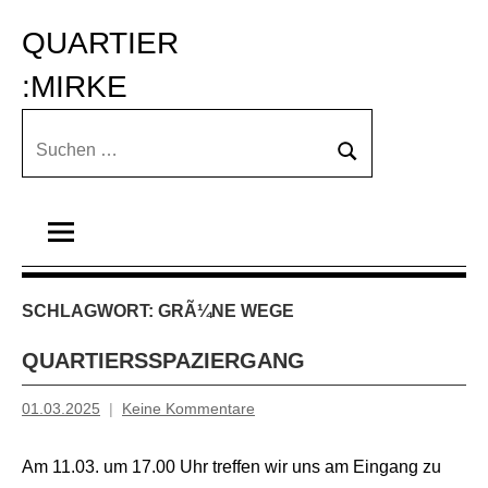
Zum
QUARTIER 
Inhalt
springen
:MIRKE
Suchen
Suchen
nach:
SCHLAGWORT:
GRÃ¼NE WEGE
QUARTIERSSPAZIERGANG
01.03.2025
Keine Kommentare
Inge
Grau
Am 11.03. um 17.00 Uhr treffen wir uns am Eingang zu