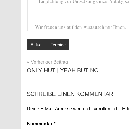
– Empfehlung zur Umsetzung eines Prototype
Wir freuen uns auf den Austausch mit Ihnen.
Aktuell
Termine
BEITRAGSNAVIGATION
Vorheriger Beitrag
ONLY HUT | YEAH BUT NO
SCHREIBE EINEN KOMMENTAR
Deine E-Mail-Adresse wird nicht veröffentlicht.
Erf
Kommentar
*