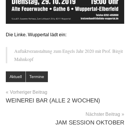
Die Linke. Wuppertal lädt ein:
Auftaktveranstaltung zum Engels Jahr 2020 mit Prof. Birgit
Mahnkopf
Aktuell
Termine
BEITRAGSNAVIGATION
Vorheriger Beitrag
WEINEREI BAR (ALLE 2 WOCHEN)
Nächster Beitrag
JAM SESSION OKTOBER