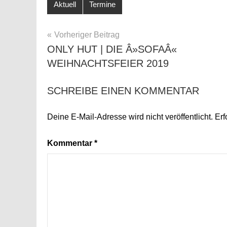
Aktuell
Termine
BEITRAGSNAVIGATION
Vorheriger Beitrag
ONLY HUT | DIE Â»SOFAÂ«
WEIHNACHTSFEIER 2019
SCHREIBE EINEN KOMMENTAR
Deine E-Mail-Adresse wird nicht veröffentlicht.
Erf
Kommentar
*