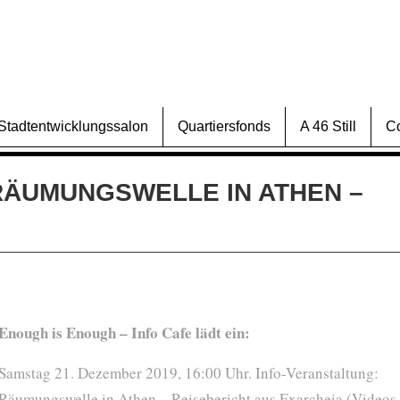
Stadtentwicklungssalon
Quartiersfonds
A 46 Still
C
RÄUMUNGSWELLE IN ATHEN –
Enough is Enough – Info Cafe lädt ein:
Samstag 21. Dezember 2019, 16:00 Uhr. Info-Veranstaltung:
Räumungswelle in Athen – Reisebericht aus Exarcheia (Videos