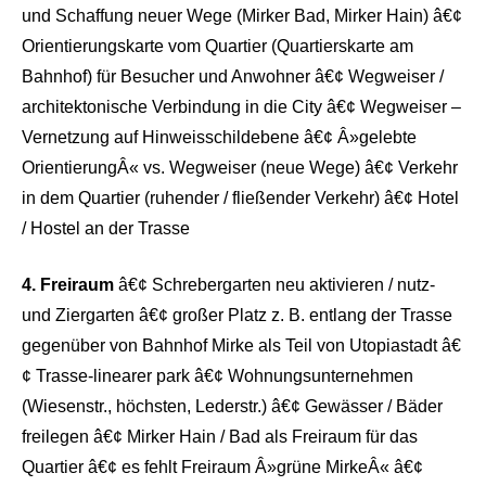
und Schaffung neuer Wege (Mirker Bad, Mirker Hain) â€¢
Orientierungskarte vom Quartier (Quartierskarte am
Bahnhof) für Besucher und Anwohner â€¢ Wegweiser /
architektonische Verbindung in die City â€¢ Wegweiser –
Vernetzung auf Hinweisschildebene â€¢ Â»gelebte
OrientierungÂ« vs. Wegweiser (neue Wege) â€¢ Verkehr
in dem Quartier (ruhender / fließender Verkehr) â€¢ Hotel
/ Hostel an der Trasse
4. Freiraum
â€¢ Schrebergarten neu aktivieren / nutz-
und Ziergarten â€¢ großer Platz z. B. entlang der Trasse
gegenüber von Bahnhof Mirke als Teil von Utopiastadt â€
¢ Trasse-linearer park â€¢ Wohnungsunternehmen
(Wiesenstr., höchsten, Lederstr.) â€¢ Gewässer / Bäder
freilegen â€¢ Mirker Hain / Bad als Freiraum für das
Quartier â€¢ es fehlt Freiraum Â»grüne MirkeÂ« â€¢