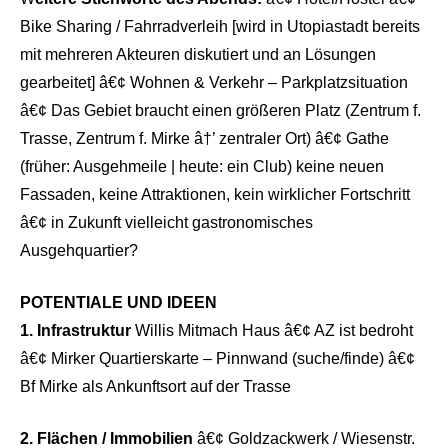
Bike Sharing / Fahrradverleih [wird in Utopiastadt bereits
mit mehreren Akteuren diskutiert und an Lösungen
gearbeitet] â€¢ Wohnen & Verkehr – Parkplatzsituation
â€¢ Das Gebiet braucht einen größeren Platz (Zentrum f.
Trasse, Zentrum f. Mirke â†’ zentraler Ort) â€¢ Gathe
(früher: Ausgehmeile | heute: ein Club) keine neuen
Fassaden, keine Attraktionen, kein wirklicher Fortschritt
â€¢ in Zukunft vielleicht gastronomisches
Ausgehquartier?
POTENTIALE UND IDEEN
1. Infrastruktur
Willis Mitmach Haus â€¢ AZ ist bedroht
â€¢ Mirker Quartierskarte – Pinnwand (suche/finde) â€¢
Bf Mirke als Ankunftsort auf der Trasse
2. Flächen / Immobilien
â€¢ Goldzackwerk / Wiesenstr.