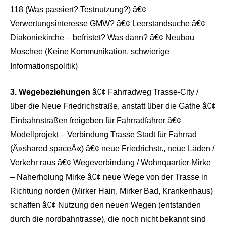
118 (Was passiert? Testnutzung?) â€¢
Verwertungsinteresse GMW? â€¢ Leerstandsuche â€¢
Diakoniekirche – befristet? Was dann? â€¢ Neubau
Moschee (Keine Kommunikation, schwierige
Informationspolitik)
3. Wegebeziehungen
â€¢ Fahrradweg Trasse-City /
über die Neue Friedrichstraße, anstatt über die Gathe â€¢
Einbahnstraßen freigeben für Fahrradfahrer â€¢
Modellprojekt – Verbindung Trasse Stadt für Fahrrad
(Â»shared spaceÂ«) â€¢ neue Friedrichstr., neue Läden /
Verkehr raus â€¢ Wegeverbindung / Wohnquartier Mirke
– Naherholung Mirke â€¢ neue Wege von der Trasse in
Richtung norden (Mirker Hain, Mirker Bad, Krankenhaus)
schaffen â€¢ Nutzung den neuen Wegen (entstanden
durch die nordbahntrasse), die noch nicht bekannt sind