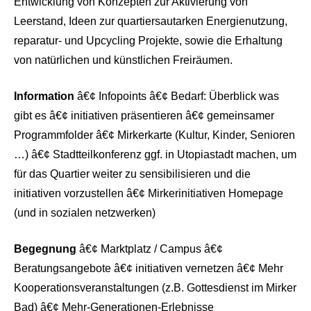
Entwicklung von Konzepten zur Aktivierung von
Leerstand, Ideen zur quartiersautarken Energienutzung,
reparatur- und Upcycling Projekte, sowie die Erhaltung
von natürlichen und künstlichen Freiräumen.
Information
â€¢ Infopoints â€¢ Bedarf: Überblick was
gibt es â€¢ initiativen präsentieren â€¢ gemeinsamer
Programmfolder â€¢ Mirkerkarte (Kultur, Kinder, Senioren
…) â€¢ Stadtteilkonferenz ggf. in Utopiastadt machen, um
für das Quartier weiter zu sensibilisieren und die
initiativen vorzustellen â€¢ Mirkerinitiativen Homepage
(und in sozialen netzwerken)
Begegnung
â€¢ Marktplatz / Campus â€¢
Beratungsangebote â€¢ initiativen vernetzen â€¢ Mehr
Kooperationsveranstaltungen (z.B. Gottesdienst im Mirker
Bad) â€¢ Mehr-Generationen-Erlebnisse