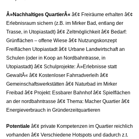
Â»Nachhaltiges QuartierÂ«
â€¢ Freiräume erhalten â€¢
Erlebnisraum sichern (z.B. im Mirker Bad, entlang der
Trasse, in Utopiastadt) â€¢ Zeltmöglichkeit â€¢ Bedarf:
Grünflächen – offene Wiese â€¢ Nutzungskonzept
Freiflächen Utopiastadt â€¢ Urbane Landwirtschaft an
Schulen (oder in Koop an Nordbahntrasse, in
Utopiastadt) â€¢ Schulprojekte: Â»Erlebnisse statt
GewaltÂ« â€¢ Kostenloser Fahrradverleih â€¢
Gemeinschaftswerkstätten â€¢ Naturbad im Mirker
Freibad â€¢ Projekt: Essbarer Bahnhof â€¢ Spielflächen
an der nordbahntrasse â€¢ Thema: Macher Quartier â€¢
Energieverbrauch in Gründerzeitquartieren
Potentiale
â€¢ private Kompetenzen im Quartier reichlich
vorhanden â€¢ Verschiedene Hotspots und dadurch z.t.