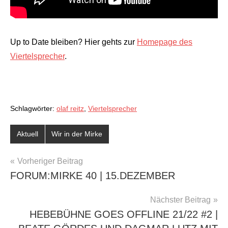
Up to Date bleiben? Hier gehts zur
Homepage des
Viertelsprecher
.
Schlagwörter:
olaf reitz
,
Viertelsprecher
Aktuell
Wir in der Mirke
BEITRAGSNAVIGATION
Vorheriger Beitrag
FORUM:MIRKE 40 | 15.DEZEMBER
Nächster Beitrag
HEBEBÜHNE GOES OFFLINE 21/22 #2 |