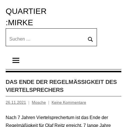
Zum
QUARTIER 
Inhalt
springen
:MIRKE
Suchen
Suchen
nach:
DAS ENDE DER REGELMÄSSIGKEIT DES V
IERTELSPRECHERS
26.11.2021
Mosche
Keine Kommentare
Nach 7 Jahren Viertelsprechertum ist das Ende der
Regelmäßigkeit für Olaf Reitz erreicht. 7 lange Jahre