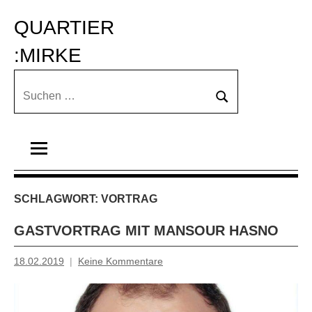
Zum
QUARTIER 
Inhalt
springen
:MIRKE
Suchen
Suchen
nach:
SCHLAGWORT:
VORTRAG
GASTVORTRAG MIT MANSOUR HASNO
18.02.2019
Keine Kommentare
Mosche