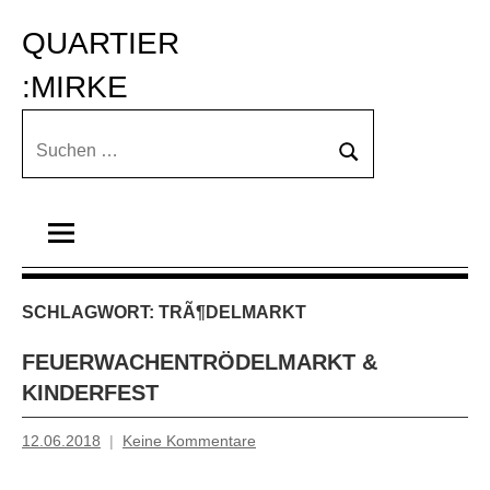
Zum
QUARTIER 
Inhalt
springen
:MIRKE
Suchen
Suchen
nach:
SCHLAGWORT:
TRÃ¶DELMARKT
FEUERWACHENTRÖDELMARKT &
KINDERFEST
12.06.2018
Keine Kommentare
Mosche