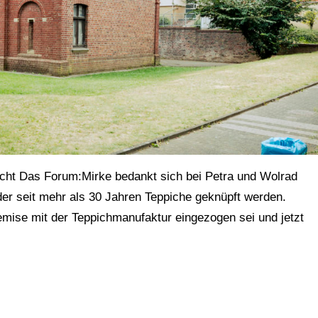
ht Das Forum:Mirke bedankt sich bei Petra und Wolrad
 der seit mehr als 30 Jahren Teppiche geknüpft werden.
emise mit der Teppichmanufaktur eingezogen sei und jetzt
0a | Foto von Wolf Sondermann