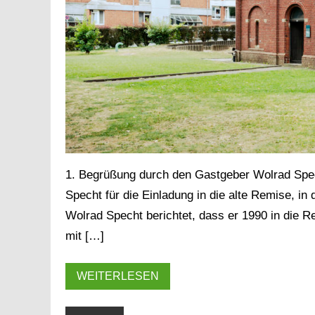
1. Begrüßung durch den Gastgeber Wolrad Spec
Specht für die Einladung in die alte Remise, in
Wolrad Specht berichtet, dass er 1990 in die R
Das backsteinernde Atelier in der Wisenstraße 9
mit […]
WEITERLESEN