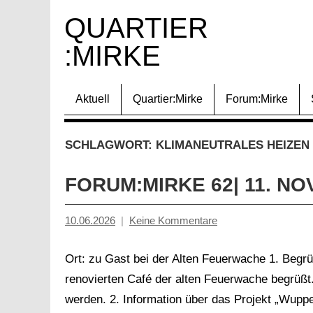
Zum
QUARTIER 
Inhalt
:MIRKE
springen
Aktuell
Quartier:Mirke
Forum:Mirke
SCHLAGWORT:
KLIMANEUTRALES HEIZEN
FORUM:MIRKE 62| 11. N
10.06.2026
Keine Kommentare
Inge
Grau
Ort: zu Gast bei der Alten Feuerwache 1. Beg
renovierten Café der alten Feuerwache begrüßt
werden. 2. Information über das Projekt „Wuppe